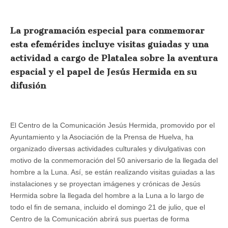
Centro
de
la
La programación especial para conmemorar
Comunicación
Jesús
esta efemérides incluye visitas guiadas y una
Hermida
proyecta
actividad a cargo de Platalea sobre la aventura
este
fin
espacial y el papel de Jesús Hermida en su
de
difusión
semana
las
imágenes
de
la
El Centro de la Comunicación Jesús Hermida, promovido por el
llegada
del
Ayuntamiento y la Asociación de la Prensa de Huelva, ha
Hombre
organizado diversas actividades culturales y divulgativas con
a
la
motivo de la conmemoración del 50 aniversario de la llegada del
luna
hombre a la Luna. Así, se están realizando visitas guiadas a las
con
instalaciones y se proyectan imágenes y crónicas de Jesús
motivo
del
Hermida sobre la llegada del hombre a la Luna a lo largo de
50
todo el fin de semana, incluido el domingo 21 de julio, que el
aniversario
Centro de la Comunicación abrirá sus puertas de forma