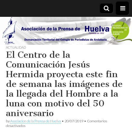
Asociación
de la
ACTUALIDAD
El Centro de la
Prensa de
Comunicación Jesús
Huelva
Hermida proyecta este fin
de semana las imágenes de
la llegada del Hombre a la
luna con motivo del 50
aniversario
by
Asociacion de la Prensa de Huelva
•
20/07/2019
•
Comentarios
en
desactivados
El