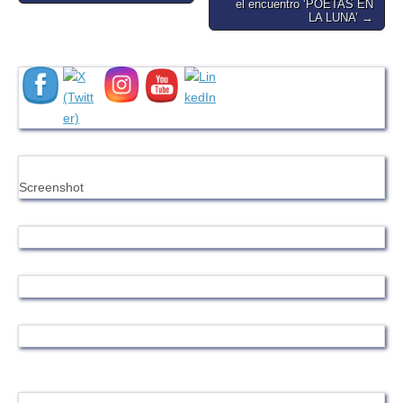
el encuentro ‘POETAS EN
LA LUNA’ →
Screenshot