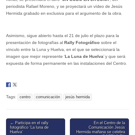
periodista Rafael Moreno, y se proyectará un vídeo de Jesús
Hermida grabado en exclusiva para el argumento de la obra.
Asimismo, sigue abierto hasta el 21 de julio el plazo para la
presentación de fotografías al
Rally Fotográfico
sobre el
vínculo entre la Luna y Huelva, en el que se seleccionará la
imagen que mejor represente ‘
La Luna de Huelva
’ y que será
expuesta de forma permanente en las instalaciones del Centro.
Tags:
centro
comunicación
jesús hermida
Post
← Participa en el rally
En el Centro de la
fotográfico ‘La luna de
Comunicación Jesús
navigation
Huelva’
Hermida mañana se celebra