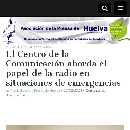
Asociación
de la
ACTUALIDAD
,
CONFERENCIAS
El Centro de la
Prensa de
Comunicación aborda el
Huelva
papel de la radio en
situaciones de emergencias
by
Asociacion de la Prensa de Huelva
•
11/02/2026
•
Comentarios
en
desactivados
El
Centro
de
la
Comunicación
aborda
el