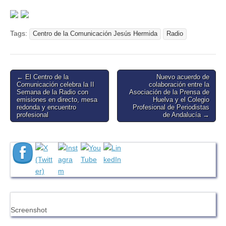
Tags:
Centro de la Comunicación Jesús Hermida
Radio
Post
← El Centro de la
Nuevo acuerdo de
Comunicación celebra la II
colaboración entre la
navigation
Semana de la Radio con
Asociación de la Prensa de
emisiones en directo, mesa
Huelva y el Colegio
redonda y encuentro
Profesional de Periodistas
profesional
de Andalucía →
Screenshot