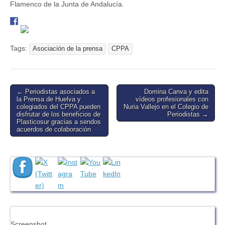
Flamenco de la Junta de Andalucía.
Tags:
Asociación de la prensa
CPPA
Post
← Periodistas asociados a
Domina Canva y edita
la Prensa de Huelva y
vídeos profesionales con
navigation
colegiados del CPPA pueden
Nuria Vallejo en el Colegio de
disfrutar de los beneficios de
Periodistas →
Plasticosur gracias a sendos
acuerdos de colaboración
Screenshot