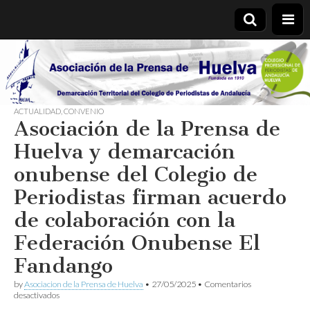
Asociación
de la
ACTUALIDAD
,
CONVENIO
Asociación de la Prensa de
Prensa de
Huelva y demarcación
Huelva
onubense del Colegio de
Periodistas firman acuerdo
de colaboración con la
Federación Onubense El
Fandango
by
Asociacion de la Prensa de Huelva
•
27/05/2025
•
Comentarios
en
desactivados
Asociación